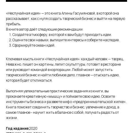
«Неслучайная идея» — это книга Алины Гасумяновой, в которой она
рассказывает, как с нуля создать творческий бизнес и выйти на первую
прибыль.
В книге автор даёт следующие рекомендации:
Создайте атмосферу, в которой к вам будут приходить идеи.
Оцените свои навыки, выпишите интересы и соберите наследие.
Сформируйте океан идей.
Ключевая мысль книги «Неслучайная идея»: каждый человек — творец.
Неважно, пишет он картины, лепит скульптуры, готовит в ресторане
или руководит командой в корпорации. Любой может запустить
творческий бизнес и найти любимое дело, главное — отыскать идею,
которая будет откликаться.
Выполняя увлекательные практические задания из книги, вы
прокачаете креативную «мышцу» и поймаете свою идею. Освоите
инструменты бизнеса и развеете миф о «предпринимательской жилке».
Книга поможет соединить творчество и бизнес, увлечение и доход, а
самое главное - научит жить в балансе с собой, получать радость от
жизни.
Год издания
2020