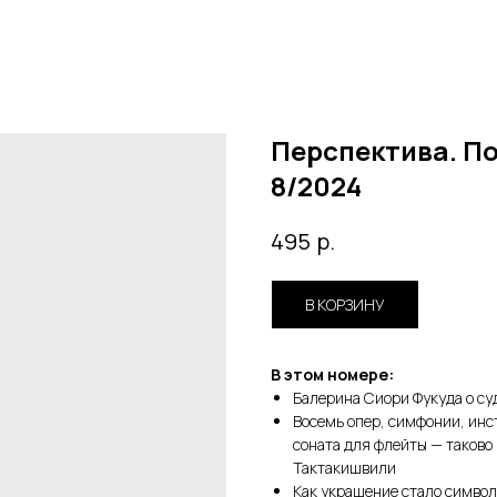
Перспектива. По
8/2024
р.
495
В КОРЗИНУ
В этом номере:
Балерина Сиори Фукуда о су
Восемь опер, симфонии, ин
соната для флейты — таково
Тактакишвили
Как украшение стало симво