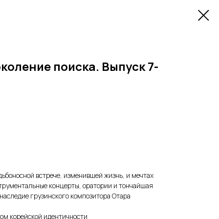
коление поиска. Выпуск 7-
дьбоносной встрече, изменившей жизнь, и мечтах
струментальные концерты, оратории и тончайшая
 наследие грузинского композитора Отара
лом корейской идентичности