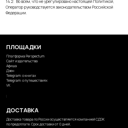
14.2. Во всем, что не урегулировано настоящей Политикой,
Оператор руководствуется законодательством Российской
Федерации.
ПЛОЩАДКИ
П
латформа Perspectum
Сайт издательства
Афиша
Дзен
Telegram: о книгах
Telegram: о путешествиях
VK
ДОСТАВКА
Доставка товара по России осуществляется компанией СДЭК
по предоплате. Срок доставки от 0 дней,